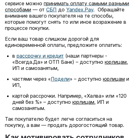
сервисе можно
принимать оплату самыми разными
способами
— от
СБП
до
Yandex.Pay
. Обращайте
внимание вашего покупателя на те способы,
которые помогут снять то или иное возражение в
процессе покупки.
Если ваш товар слишком дорогой для
единовременной оплаты, предложите оплатить:
в
рассрочку и кредит
(наши партнеры -
«Всегда.Да» и ОТП Банк) – доступно
юрлицам
,
ИП и самозанятым,
частями через «
Подели
» – доступно
юрлицам
и
ИП,
картой рассрочки. Например, «Халва» или «120
дней без %» – доступно
юрлицам
, ИП и
самозанятым.
Так покупателю будет легче согласиться на
покупку, а вам — продать дорогостоящий товар.
Как мотивировать сотрудников