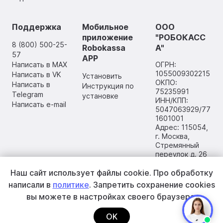
Поддержка
Мобильное
ООО
приложение
"РОБОКАСС
8 (800) 500-25-
Robokassa
А"
57
APP
Написать в MAX
ОГРН:
1055009302215
Написать в VK
Установить
ОКПО:
Написать в
Инструкция по
75235991
Telegram
установке
ИНН/КПП:
Написать e-mail
5047063929/77
1601001
Адрес: 115054,
г. Москва,
Стремянный
переулок д. 26
Наш сайт использует файлы cookie.
Про обработку
написали в
политике
. Запретить сохранение cookies
вы
можете в настройках своего браузера.
OK