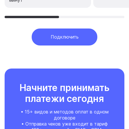
минут
Подключить
Начните принимать
платежи сегодня
• 15+ видов и методов оплат в одном
договоре
• Отправка чеков уже входит в тариф