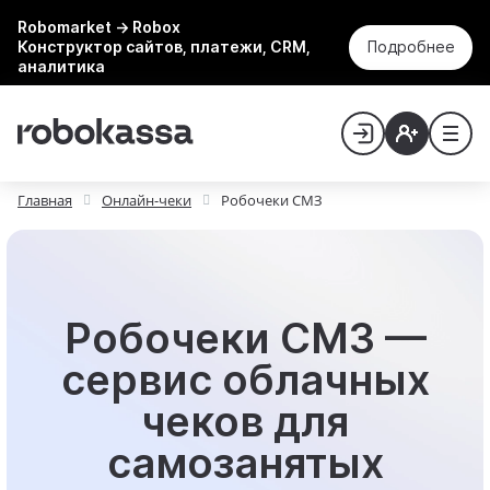
Robomarket → Robox
Конструктор сайтов, платежи, CRM,
Подробнее
аналитика
Главная
Онлайн-чеки
Робочеки СМЗ
Робочеки СМЗ —
сервис облачных
чеков для
самозанятых