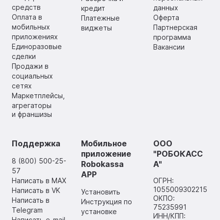
средств
данных
кредит
Оплата в
Оферта
Платежные
мобильных
Партнерская
виджеты
приложениях
программа
Единоразовые
Вакансии
сделки
Продажи в
социальных
сетях
Маркетплейсы,
агрегаторы
и франшизы
Поддержка
Мобильное
ООО
приложение
"РОБОКАСС
8 (800) 500-25-
Robokassa
А"
57
APP
Написать в MAX
ОГРН:
1055009302215
Написать в VK
Установить
ОКПО:
Написать в
Инструкция по
75235991
Telegram
установке
ИНН/КПП:
Написать e-mail