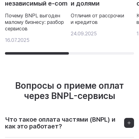
независимый e-com
и долями
Почему BNPL выгоден
Отличия от рассрочки
малому бизнесу: разбор
и кредитов
сервисов
24.09.2025
1
16.07.2025
Вопросы о приеме оплат
через BNPL-сервисы
Что такое оплата частями (BNPL) и
как это работает?