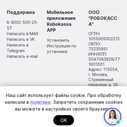
Поддержка
Мобильное
ООО
приложение
"РОБОКАСС
8 (800) 500-25-
Robokassa
А"
57
APP
Написать в MAX
ОГРН:
1055009302215
Написать в VK
Установить
ОКПО:
Написать в
Инструкция по
75235991
Telegram
установке
ИНН/КПП:
Написать e-mail
5047063929/77
1601001
Адрес: 115054,
г. Москва,
Стремянный
переулок д. 26
Наш сайт использует файлы cookie.
Про обработку
написали в
политике
. Запретить сохранение cookies
вы
можете в настройках своего браузера.
OK