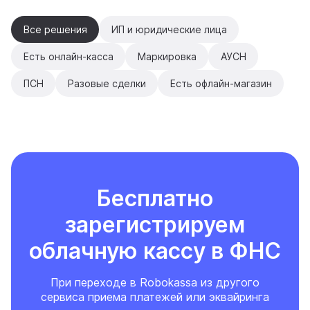
Все решения
ИП и юридические лица
Есть онлайн-касса
Маркировка
АУСН
ПСН
Разовые сделки
Есть офлайн-магазин
Бесплатно
зарегистрируем
облачную кассу в ФНС
При переходе в Robokassa из другого
сервиса приема платежей или эквайринга