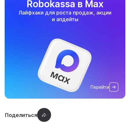
Robokassa в Max
Лайфхаки для роста продаж, акции
и апдейты
Перейти