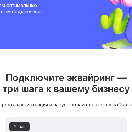
аем оптимальные
атом подключения.
Имя *
Подключите эквайринг —
Телефон *
три шага к вашему бизнесу
E-mail *
Простая регистрация и запуск онлайн-платежей за 1 ден
Ваш сайт
2 шаг