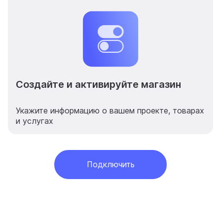
Примерный оборот в месяц
Комментарий
Создайте и активируйте магазин
Я даю
согласие на получение рекламно-
Укажите информацию о вашем проекте, товарах
информационных сообщений
, массовых и/или
и услугах
автоматических вызовов и обработку моих
персональных данных для указанных целей.
Я даю
согласие на обработку моих
Подключить
персональных данных
для обработки моей
заявки согласно
политике обработки
персональных данных
. *