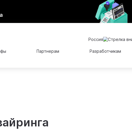
а
Россия
ифы
Партнерам
Разработчикам
вайринга