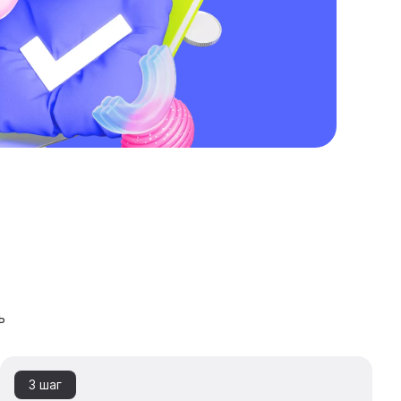
ь
3 шаг