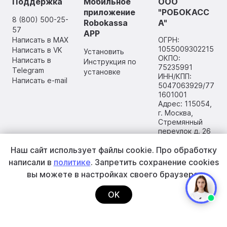
Поддержка
Мобильное
ООО
приложение
"РОБОКАСС
8 (800) 500-25-
Robokassa
А"
57
APP
Написать в MAX
ОГРН:
1055009302215
Написать в VK
Установить
ОКПО:
Написать в
Инструкция по
75235991
Telegram
установке
ИНН/КПП:
Написать e-mail
5047063929/77
1601001
Адрес: 115054,
г. Москва,
Стремянный
переулок д. 26
Наш сайт использует файлы cookie.
Про обработку
написали в
политике
. Запретить сохранение cookies
вы
можете в настройках своего браузера.
OK
2002–2026 ООО «РОБОКАССА»