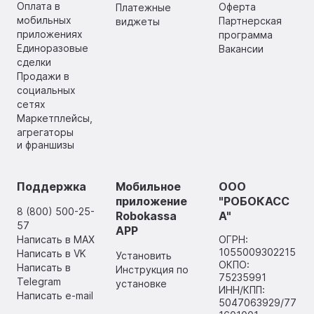
Оплата в
Оферта
Платежные
мобильных
Партнерская
виджеты
приложениях
программа
Единоразовые
Вакансии
сделки
Продажи в
социальных
сетях
Маркетплейсы,
агрегаторы
и франшизы
Поддержка
Мобильное
ООО
приложение
"РОБОКАСС
8 (800) 500-25-
Robokassa
А"
57
APP
Написать в MAX
ОГРН:
1055009302215
Написать в VK
Установить
ОКПО:
Написать в
Инструкция по
75235991
Telegram
установке
ИНН/КПП:
Написать e-mail
5047063929/77