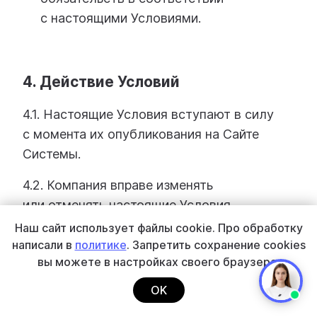
с настоящими Условиями.
4. Действие Условий
4.1. Настоящие Условия вступают в силу
с момента их опубликования на Сайте
Системы.
4.2. Компания вправе изменять
или отменять настоящие Условия
в одностороннем порядке. Если иное
Наш сайт использует файлы cookie.
Про обработку
не определено Компанией, настоящие
написали в
политике
. Запретить сохранение cookies
вы
можете в настройках своего браузера.
Условия считаются измененными
или отмененными с момента публикации
OK
Компанией новой редакции Условий