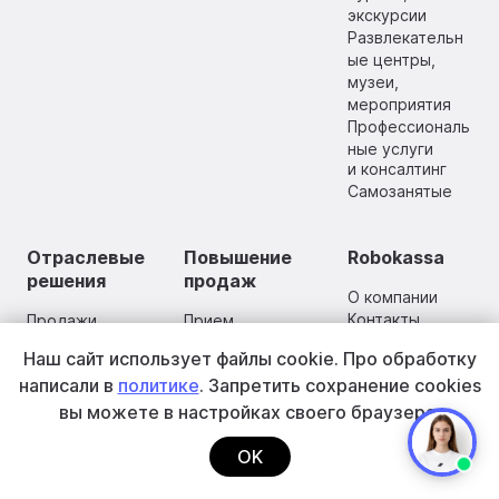
экскурсии
Развлекательн
ые центры,
музеи,
мероприятия
Профессиональ
ные услуги
и консалтинг
Самозанятые
Отраслевые
Повышение
Robokassa
решения
продаж
О компании
Контакты
Продажи
Прием
Правовая
маркированных
иностранных
Наш сайт использует файлы cookie.
Про обработку
информация
товаров
карт
написали в
политике
. Запретить сохранение cookies
Политика
Платежи
BNPL-сервисы,
по подписке
обработки
оплата частями
вы
можете в настройках своего браузера.
Холдирование
персональных
Рассрочка и
средств
данных
кредит
OK
Оплата в
Оферта
Платежные
мобильных
Партнерская
виджеты