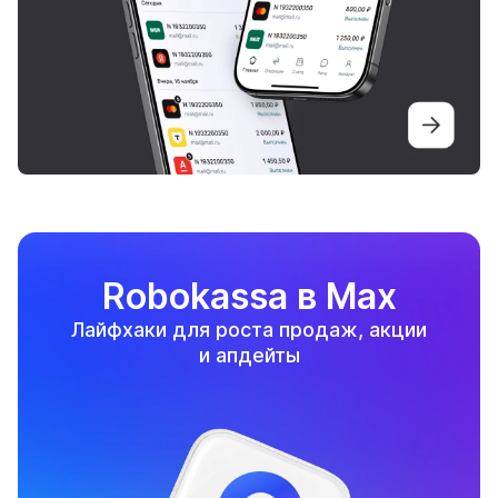
Robokassa в Max
Лайфхаки для роста продаж, акции
и апдейты