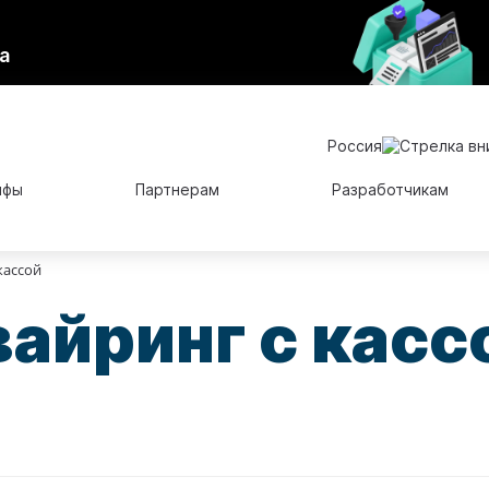
а
Россия
ифы
Партнерам
Разработчикам
кассой
айринг с касс