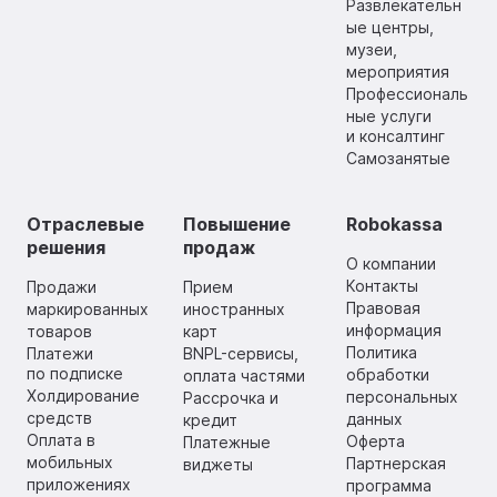
Развлекательн
ые центры,
музеи,
мероприятия
Профессиональ
ные услуги
и консалтинг
Самозанятые
Отраслевые
Повышение
Robokassa
решения
продаж
О компании
Контакты
Продажи
Прием
Правовая
маркированных
иностранных
информация
товаров
карт
Политика
Платежи
BNPL-сервисы,
по подписке
обработки
оплата частями
Холдирование
персональных
Рассрочка и
средств
данных
кредит
Оплата в
Оферта
Платежные
мобильных
Партнерская
виджеты
приложениях
программа