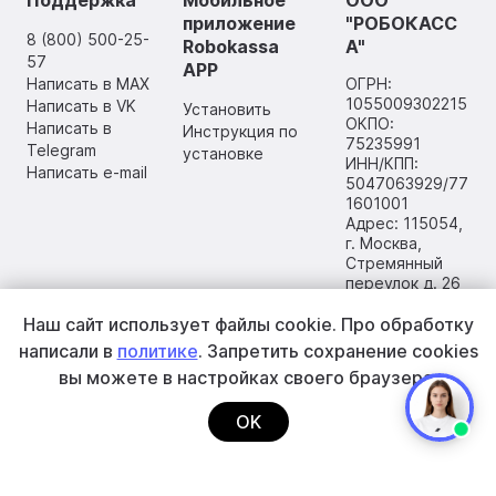
приложение
"РОБОКАСС
8 (800) 500-25-
Robokassa
А"
57
APP
Написать в MAX
ОГРН:
1055009302215
Написать в VK
Установить
ОКПО:
Написать в
Инструкция по
75235991
Telegram
установке
ИНН/КПП:
Написать e-mail
5047063929/77
1601001
Адрес: 115054,
г. Москва,
Стремянный
переулок д. 26
Наш сайт использует файлы cookie.
Про обработку
написали в
политике
. Запретить сохранение cookies
вы
можете в настройках своего браузера.
OK
2002–2026 ООО «РОБОКАССА»