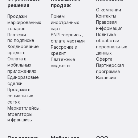
решения
продаж
О компании
Контакты
Продажи
Прием
Правовая
маркированных
иностранных
информация
товаров
карт
Политика
Платежи
BNPL-сервисы,
по подписке
обработки
оплата частями
Холдирование
персональных
Рассрочка и
средств
данных
кредит
Оплата в
Оферта
Платежные
мобильных
Партнерская
виджеты
приложениях
программа
Единоразовые
Вакансии
сделки
Продажи в
социальных
сетях
Маркетплейсы,
агрегаторы
и франшизы
Поддержка
Мобильное
ООО