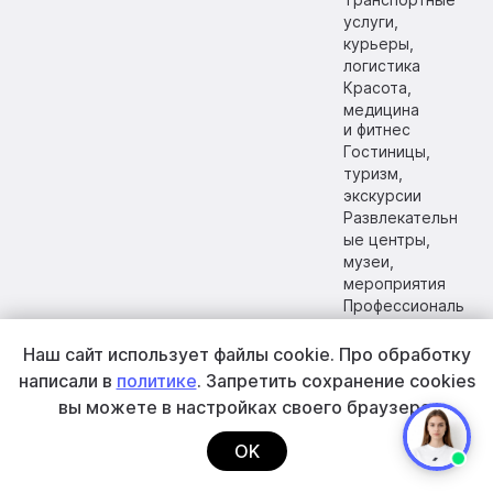
услуги,
курьеры,
логистика
Красота,
медицина
и фитнес
Гостиницы,
туризм,
экскурсии
Развлекательн
ые центры,
музеи,
мероприятия
Профессиональ
ные услуги
и консалтинг
Наш сайт использует файлы cookie.
Про обработку
Самозанятые
написали в
политике
. Запретить сохранение cookies
вы
можете в настройках своего браузера.
Отраслевые
Повышение
Robokassa
OK
решения
продаж
О компании