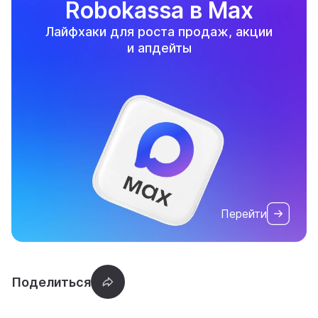
Robokassa в Max
Лайфхаки для роста продаж, акции
и апдейты
Перейти