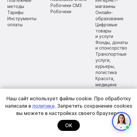
Платежные
Интернет-
Робочеки СМЗ
методы
магазины
Робочеки
Тарифы
Онлайн-
Инструменты
образование
оплаты
Цифровые
товары
и услуги
Фонды, донаты
и спонсорство
Транспортные
услуги,
курьеры,
логистика
Красота,
медицина
и фитнес
Гостиницы,
Наш сайт использует файлы cookie.
Про обработку
туризм,
написали в
политике
. Запретить сохранение cookies
экскурсии
вы
можете в настройках своего браузера.
Развлекательн
ые центры,
OK
музеи,
мероприятия