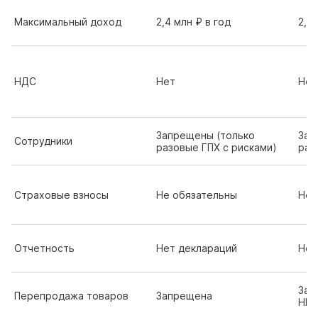
Максимальный доход
2,4 млн ₽ в год
2,4 
НДС
Нет
Нет
Запрещены (только
Зап
Сотрудники
разовые ГПХ с рисками)
раз
Страховые взносы
Не обязательны
Не 
Отчетность
Нет деклараций
Нет
Зап
Перепродажа товаров
Запрещена
НП