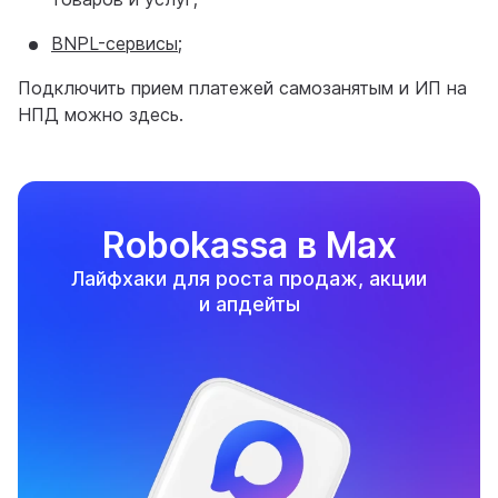
BNPL-сервисы
;
Подключить прием платежей самозанятым и ИП на
НПД можно здесь.
Robokassa в Max
Лайфхаки для роста продаж, акции
и апдейты