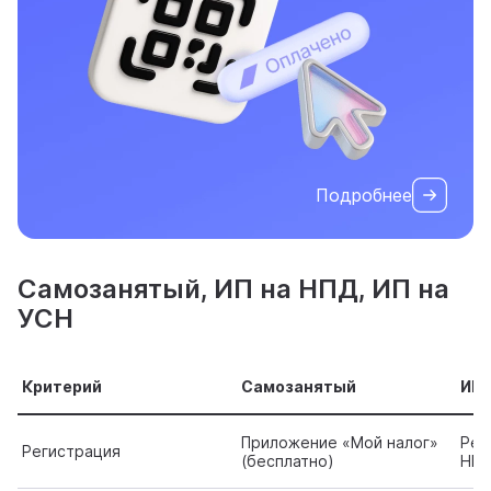
Подробнее
Самозанятый, ИП на НПД, ИП на
УСН
Критерий
Самозанятый
ИП 
Приложение «Мой налог»
Рег
Регистрация
(бесплатно)
НП