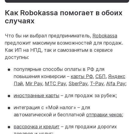
Как Robokassa помогает в обоих
случаях
Что бы ни выбрал предприниматель,
Robokassa
предложит максимум возможностей для продаж.
Как ИП на НПД, так и самозанятым в сервисе
доступны:
популярные способы оплаты в РФ для
повышения конверсии –
карты РФ
,
СБП
,
Яндекс
Пэй
,
Mir Pay
,
МТС Pay
,
SberPay
,
T-Pay
,
Alfa Pay
;
иностранные карты
– для продаж за рубеж;
интеграция с «Мой налог» – для
автоматической и бесплатной
отправки чеков
;
рассрочка и кредит
– для продажи дорогих
товаров и услуг;