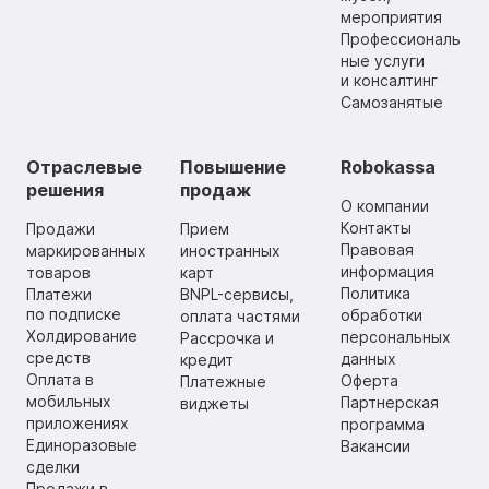
мероприятия
Профессиональ
ные услуги
и консалтинг
Самозанятые
Отраслевые
Повышение
Robokassa
решения
продаж
О компании
Контакты
Продажи
Прием
Правовая
маркированных
иностранных
информация
товаров
карт
Политика
Платежи
BNPL-сервисы,
по подписке
обработки
оплата частями
Холдирование
персональных
Рассрочка и
средств
данных
кредит
Оплата в
Оферта
Платежные
мобильных
Партнерская
виджеты
приложениях
программа
Единоразовые
Вакансии
сделки
Продажи в