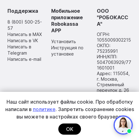
Поддержка
Мобильное
ООО
приложение
"РОБОКАСС
8 (800) 500-25-
Robokassa
А"
57
APP
Написать в MAX
ОГРН:
1055009302215
Написать в VK
Установить
ОКПО:
Написать в
Инструкция по
75235991
Telegram
установке
ИНН/КПП:
Написать e-mail
5047063929/77
1601001
Адрес: 115054,
г. Москва,
Стремянный
переулок д. 26
Наш сайт использует файлы cookie.
Про обработку
написали в
политике
. Запретить сохранение cookies
вы
можете в настройках своего браузера.
OK
2002–2026 ООО «РОБОКАССА»