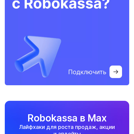
Robokassa в Max
Лайфхаки для роста продаж, акции
и апдейты