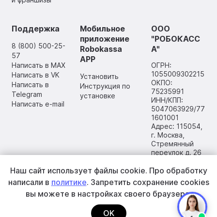
Поддержка
Мобильное
ООО
приложение
"РОБОКАСС
8 (800) 500-25-
Robokassa
А"
57
APP
Написать в MAX
ОГРН:
1055009302215
Написать в VK
Установить
ОКПО:
Написать в
Инструкция по
75235991
Telegram
установке
ИНН/КПП:
Написать e-mail
5047063929/77
1601001
Адрес: 115054,
г. Москва,
Стремянный
переулок д. 26
Наш сайт использует файлы cookie.
Про обработку
написали в
политике
. Запретить сохранение cookies
вы
можете в настройках своего браузера.
OK