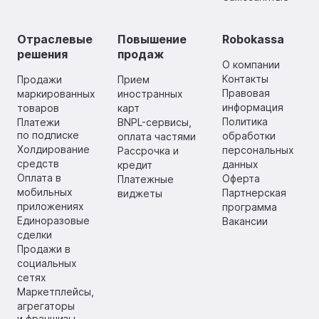
Отраслевые
Повышение
Robokassa
решения
продаж
О компании
Контакты
Продажи
Прием
Правовая
маркированных
иностранных
информация
товаров
карт
Политика
Платежи
BNPL-сервисы,
по подписке
обработки
оплата частями
Холдирование
персональных
Рассрочка и
средств
данных
кредит
Оплата в
Оферта
Платежные
мобильных
Партнерская
виджеты
приложениях
программа
Единоразовые
Вакансии
сделки
Продажи в
социальных
сетях
Маркетплейсы,
агрегаторы
и франшизы