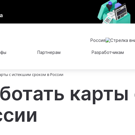
а
Россия
ифы
Партнерам
Разработчикам
карты с истекшим сроком в России
аботать карты
ссии