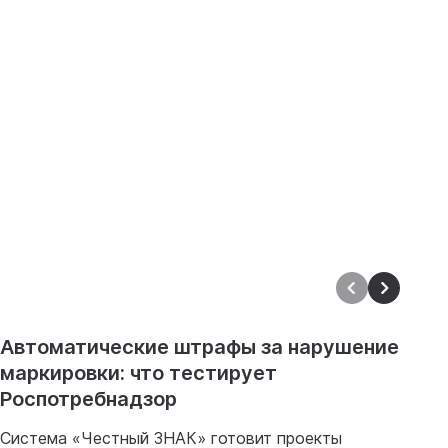
Автоматические штрафы за нарушение
И
маркировки: что тестирует
п
Роспотребнадзор
8
и
Система «Честный ЗНАК» готовит проекты