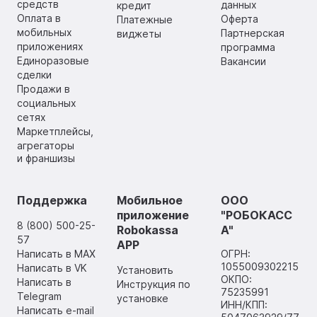
средств
данных
кредит
Оплата в
Оферта
Платежные
мобильных
Партнерская
виджеты
приложениях
программа
Единоразовые
Вакансии
сделки
Продажи в
социальных
сетях
Маркетплейсы,
агрегаторы
и франшизы
Поддержка
Мобильное
ООО
приложение
"РОБОКАСС
8 (800) 500-25-
Robokassa
А"
57
APP
Написать в MAX
ОГРН:
1055009302215
Написать в VK
Установить
ОКПО:
Написать в
Инструкция по
75235991
Telegram
установке
ИНН/КПП:
Написать e-mail