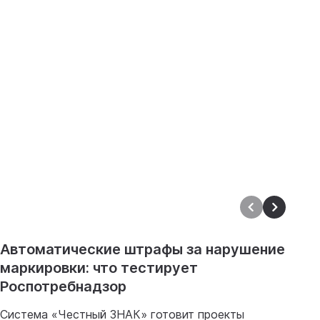
Автоматические штрафы за нарушение
И
маркировки: что тестирует
п
Роспотребнадзор
8
и
Система «Честный ЗНАК» готовит проекты