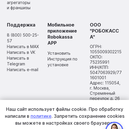
агрегаторы
и франшизы
Поддержка
Мобильное
ООО
приложение
"РОБОКАСС
8 (800) 500-25-
Robokassa
А"
57
APP
Написать в MAX
ОГРН:
1055009302215
Написать в VK
Установить
ОКПО:
Написать в
Инструкция по
75235991
Telegram
установке
ИНН/КПП:
Написать e-mail
5047063929/77
1601001
Адрес: 115054,
г. Москва,
Стремянный
переулок д. 26
Наш сайт использует файлы cookie.
Про обработку
написали в
политике
. Запретить сохранение cookies
вы
можете в настройках своего браузера.