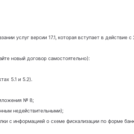
зании услуг версии 17.1, которая вступает в действие с 
тайте новый договор самостоятельно):
.
ах 5.1 и 5.2).
иложения № 8;
анным недействительными);
лки с информацией о схеме фискализации по форме банк