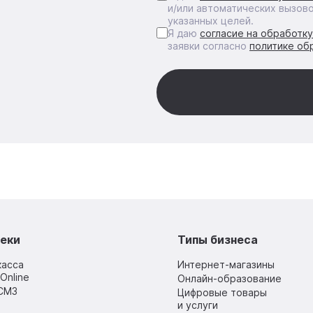
и/или автоматических вызов
указанных целей.
Я даю
согласие на обработк
заявки согласно
политике об
еки
Типы бизнеса
касса
Интернет-магазины
Online
Онлайн-образование
СМЗ
Цифровые товары
и услуги