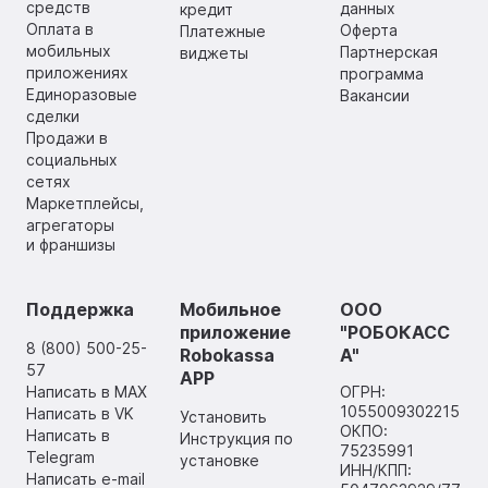
средств
данных
кредит
Оплата в
Оферта
Платежные
мобильных
Партнерская
виджеты
приложениях
программа
Единоразовые
Вакансии
сделки
Продажи в
социальных
сетях
Маркетплейсы,
агрегаторы
и франшизы
Поддержка
Мобильное
ООО
приложение
"РОБОКАСС
8 (800) 500-25-
Robokassa
А"
57
APP
Написать в MAX
ОГРН:
1055009302215
Написать в VK
Установить
ОКПО:
Написать в
Инструкция по
75235991
Telegram
установке
ИНН/КПП:
Написать e-mail