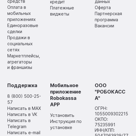
средств
данных
кредит
Оплата в
Оферта
Платежные
мобильных
Партнерская
виджеты
приложениях
программа
Единоразовые
Вакансии
сделки
Продажи в
социальных
сетях
Маркетплейсы,
агрегаторы
и франшизы
Поддержка
Мобильное
ООО
приложение
"РОБОКАСС
8 (800) 500-25-
Robokassa
А"
57
APP
Написать в MAX
ОГРН:
1055009302215
Написать в VK
Установить
ОКПО:
Написать в
Инструкция по
75235991
Telegram
установке
ИНН/КПП:
Написать e-mail
5047063929/77