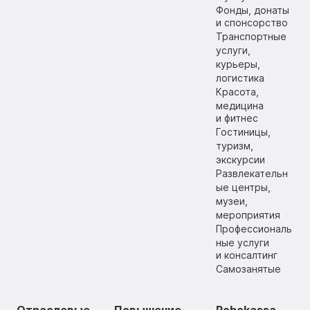
Фонды, донаты
и спонсорство
Транспортные
услуги,
курьеры,
логистика
Красота,
медицина
и фитнес
Гостиницы,
туризм,
экскурсии
Развлекательн
ые центры,
музеи,
мероприятия
Профессиональ
ные услуги
и консалтинг
Самозанятые
Отраслевые
Повышение
Robokassa