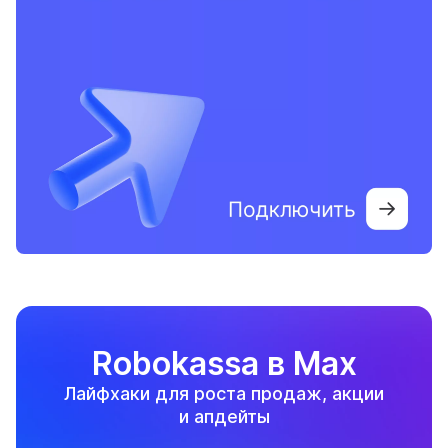
Robokassa в Max
Лайфхаки для роста продаж, акции
и апдейты