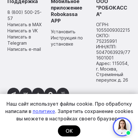
Поддержка
Мобильное
ООО
приложение
"РОБОКАСС
8 (800) 500-25-
Robokassa
А"
57
APP
Написать в MAX
ОГРН:
1055009302215
Написать в VK
Установить
ОКПО:
Написать в
Инструкция по
75235991
Telegram
установке
ИНН/КПП:
Написать e-mail
5047063929/77
1601001
Адрес: 115054,
г. Москва,
Стремянный
переулок д. 26
Наш сайт использует файлы cookie.
Про обработку
написали в
политике
. Запретить сохранение cookies
вы
можете в настройках своего браузера.
2002–2026 ООО «РОБОКАССА»
OK