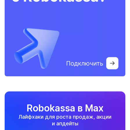
Robokassa в Max
Лайфхаки для роста продаж, акции
и апдейты