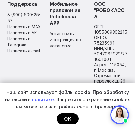
Поддержка
Мобильное
ООО
приложение
"РОБОКАСС
8 (800) 500-25-
Robokassa
А"
57
APP
Написать в MAX
ОГРН:
1055009302215
Написать в VK
Установить
ОКПО:
Написать в
Инструкция по
75235991
Telegram
установке
ИНН/КПП:
Написать e-mail
5047063929/77
1601001
Адрес: 115054,
г. Москва,
Стремянный
переулок д. 26
Наш сайт использует файлы cookie.
Про обработку
написали в
политике
. Запретить сохранение cookies
вы
можете в настройках своего браузера.
OK
2002–2026 ООО «РОБОКАССА»