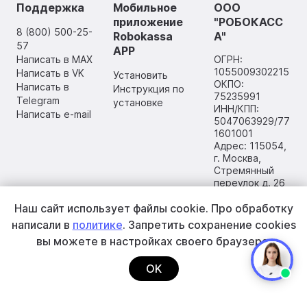
Поддержка
Мобильное
ООО
приложение
"РОБОКАСС
8 (800) 500-25-
Robokassa
А"
57
APP
Написать в MAX
ОГРН:
1055009302215
Написать в VK
Установить
ОКПО:
Написать в
Инструкция по
75235991
Telegram
установке
ИНН/КПП:
Написать e-mail
5047063929/77
1601001
Адрес: 115054,
г. Москва,
Стремянный
переулок д. 26
Наш сайт использует файлы cookie.
Про обработку
написали в
политике
. Запретить сохранение cookies
вы
можете в настройках своего браузера.
OK
2002–2026 ООО «РОБОКАССА»