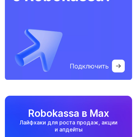
Robokassa в Max
Лайфхаки для роста продаж, акции
и апдейты