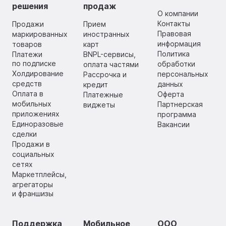
решения
продаж
О компании
Контакты
Продажи
Прием
Правовая
маркированных
иностранных
информация
товаров
карт
Политика
Платежи
BNPL-сервисы,
по подписке
обработки
оплата частями
Холдирование
персональных
Рассрочка и
средств
данных
кредит
Оплата в
Оферта
Платежные
мобильных
Партнерская
виджеты
приложениях
программа
Единоразовые
Вакансии
сделки
Продажи в
социальных
сетях
Маркетплейсы,
агрегаторы
и франшизы
Поддержка
Мобильное
ООО