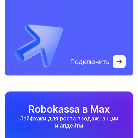
Robokassa в Max
Лайфхаки для роста продаж, акции
и апдейты