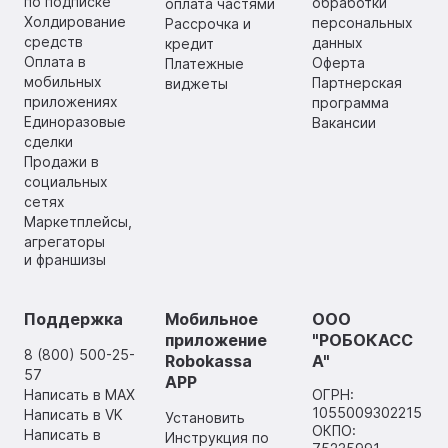
по подписке
обработки
оплата частями
Холдирование
персональных
Рассрочка и
средств
данных
кредит
Оплата в
Оферта
Платежные
мобильных
Партнерская
виджеты
приложениях
программа
Единоразовые
Вакансии
сделки
Продажи в
социальных
сетях
Маркетплейсы,
агрегаторы
и франшизы
Поддержка
Мобильное
ООО
приложение
"РОБОКАСС
8 (800) 500-25-
Robokassa
А"
57
APP
Написать в MAX
ОГРН:
1055009302215
Написать в VK
Установить
ОКПО:
Написать в
Инструкция по