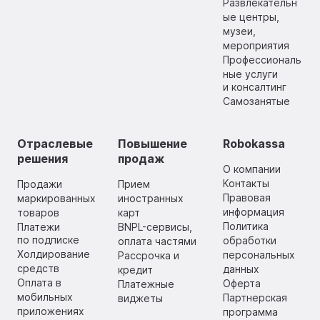
Развлекательн
ые центры,
музеи,
мероприятия
Профессиональ
ные услуги
и консалтинг
Самозанятые
Отраслевые
Повышение
Robokassa
решения
продаж
О компании
Контакты
Продажи
Прием
Правовая
маркированных
иностранных
информация
товаров
карт
Политика
Платежи
BNPL-сервисы,
по подписке
обработки
оплата частями
Холдирование
персональных
Рассрочка и
средств
данных
кредит
Оплата в
Оферта
Платежные
мобильных
Партнерская
виджеты
приложениях
программа