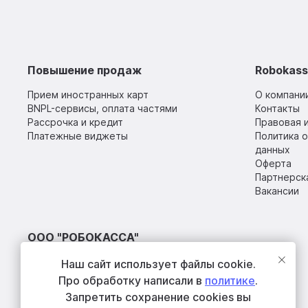
Повышение продаж
Robokas
Прием иностранных карт
О компани
BNPL-сервисы, оплата частями
Контакты
Рассрочка и кредит
Правовая 
Платежные виджеты
Политика 
данных
Оферта
Партнерск
Вакансии
ООО "РОБОКАССА"
ОГРН: 1055009302215
Наш сайт использует файлы cookie.
ОКПО: 75235991
Про обработку написали в
политике
.
ИНН/КПП: 5047063929/771601001
Запретить сохранение cookies вы
Адрес: 115054, г. Москва, Стремянный