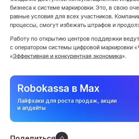
бизнеса к системе маркировки. Это, в свою оч
равные условия для всех участников. Компан
процессы, смогут избежать штрафов и продол
Работу по открытию центров поддержки веду
с оператором системы цифровой маркировки «
«
Эффективная и конкурентная экономика
».
Robokassa в Max
Лайфхаки для роста продаж, акции
и апдейты