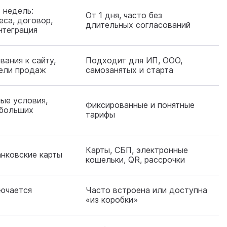
 недель:
От 1 дня, часто без
еса, договор,
длительных согласований
нтеграция
вания к сайту,
Подходит для ИП, ООО,
ели продаж
самозанятых и старта
ые условия,
Фиксированные и понятные
 больших
тарифы
Карты, СБП, электронные
анковские карты
кошельки, QR, рассрочки
ючается
Часто встроена или доступна
«из коробки»