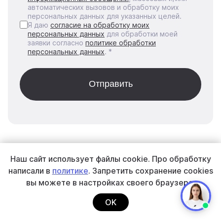
автоматических вызовов и обработку моих
персональных данных для указанных целей.
Я даю
согласие на обработку моих
персональных данных
для обработки моей
заявки согласно
политике обработки
персональных данных
. *
Наш сайт использует файлы cookie.
Про обработку
написали в
политике
. Запретить сохранение cookies
вы
можете в настройках своего браузера.
Прием
Онлайн-чеки
Типы
OK
платежей
бизнеса
Облачная касса
Robokassa Online
Платежные
Интернет-