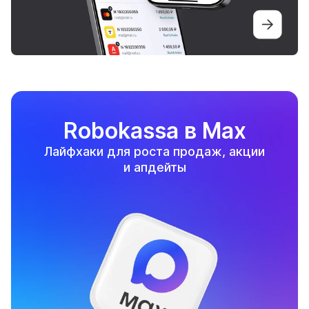
Robokassa в Max
Лайфхаки для роста продаж, акции
и апдейты