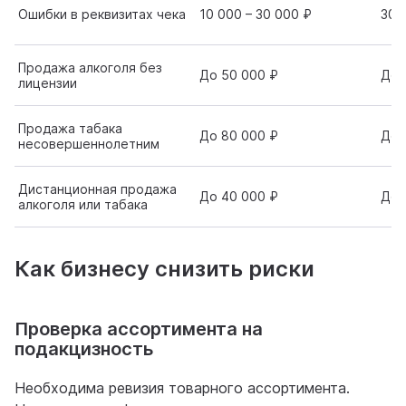
Ошибки в реквизитах чека
10 000 – 30 000 ₽
30 
Продажа алкоголя без
До 50 000 ₽
До 
лицензии
Продажа табака
До 80 000 ₽
До 
несовершеннолетним
Дистанционная продажа
До 40 000 ₽
До 
алкоголя или табака
Как бизнесу снизить риски
Проверка ассортимента на
подакцизность
Необходима ревизия товарного ассортимента.