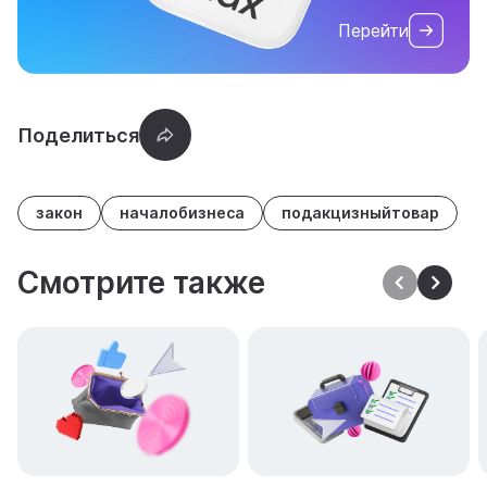
Перейти
закон
началобизнеса
подакцизныйтовар
Смотрите также