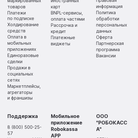
Правовая
маркированных
иностранных
информация
товаров
карт
Политика
Платежи
BNPL-сервисы,
по подписке
обработки
оплата частями
Холдирование
персональных
Рассрочка и
средств
данных
кредит
Оплата в
Оферта
Платежные
мобильных
Партнерская
виджеты
приложениях
программа
Единоразовые
Вакансии
сделки
Продажи в
социальных
сетях
Маркетплейсы,
агрегаторы
и франшизы
Поддержка
Мобильное
ООО
приложение
"РОБОКАСС
8 (800) 500-25-
Robokassa
А"
57
APP