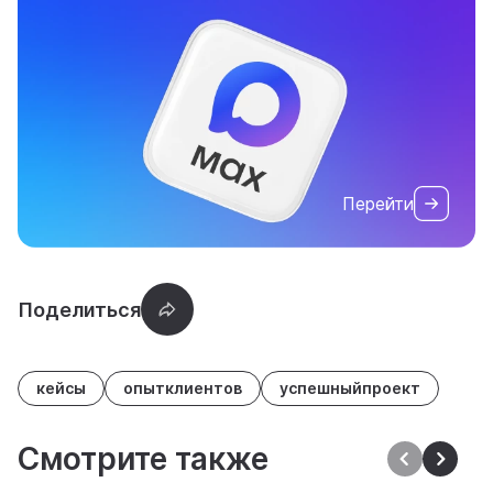
Перейти
кейсы
опытклиентов
успешныйпроект
Смотрите также