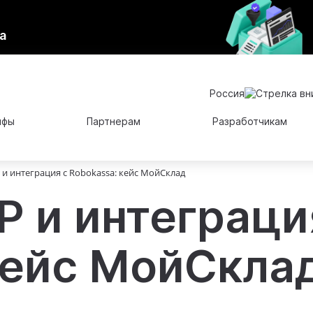
а
Россия
ифы
Партнерам
Разработчикам
 и интеграция с Robokassa: кейс МойСклад
P и интеграци
кейс МойСкла