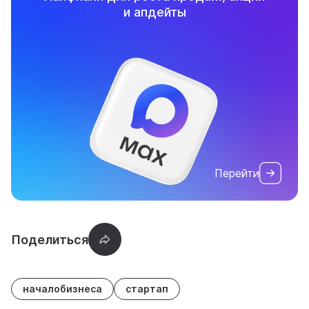
и апдейты
Перейти
началобизнеса
стартап