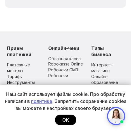
Прием
Онлайн-чеки
Типы
платежей
бизнеса
Облачная касса
Robokassa Online
Платежные
Интернет-
Робочеки СМЗ
методы
магазины
Робочеки
Тарифы
Онлайн-
Инструменты
образование
оплаты
Цифровые
Наш сайт использует файлы cookie.
Про обработку
товары
и услуги
написали в
политике
. Запретить сохранение cookies
Фонды, донаты
вы
можете в настройках своего браузера.
и спонсорство
Транспортные
OK
услуги,
курьеры,