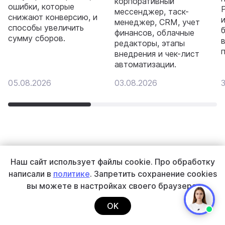
корпоративный
ошибки, которые
мессенджер, таск-
снижают конверсию, и
менеджер, CRM, учет
способы увеличить
финансов, облачные
сумму сборов.
редакторы, этапы
внедрения и чек-лист
автоматизации.
05.08.2026
03.08.2026
3
Наш сайт использует файлы cookie.
Про обработку
написали в
политике
. Запретить сохранение cookies
Остались вопросы?
вы
можете в настройках своего браузера.
Расскажем о наших продуктах и поможем
OK
определиться с решением для вашего
бизнеса