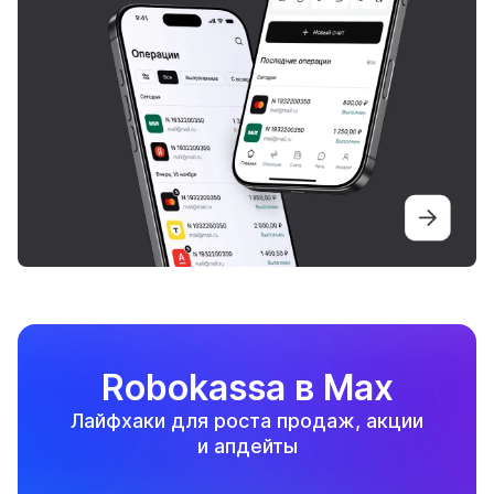
Robokassa в Max
Лайфхаки для роста продаж, акции
и апдейты