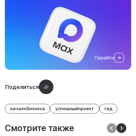
Перейти
началобизнеса
успешныйпроект
гид
Смотрите также