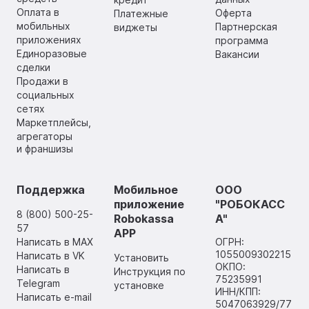
Оплата в
Оферта
Платежные
мобильных
Партнерская
виджеты
приложениях
программа
Единоразовые
Вакансии
сделки
Продажи в
социальных
сетях
Маркетплейсы,
агрегаторы
и франшизы
Поддержка
Мобильное
ООО
приложение
"РОБОКАСС
8 (800) 500-25-
Robokassa
А"
57
APP
Написать в MAX
ОГРН:
1055009302215
Написать в VK
Установить
ОКПО:
Написать в
Инструкция по
75235991
Telegram
установке
ИНН/КПП:
Написать e-mail
5047063929/77