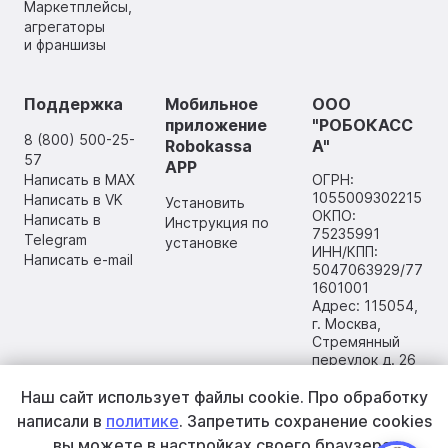
Маркетплейсы,
агрегаторы
и франшизы
Поддержка
Мобильное
ООО
приложение
"РОБОКАСС
8 (800) 500-25-
Robokassa
А"
57
APP
Написать в MAX
ОГРН:
1055009302215
Написать в VK
Установить
ОКПО:
Написать в
Инструкция по
75235991
Telegram
установке
ИНН/КПП:
Написать e-mail
5047063929/77
1601001
Адрес: 115054,
г. Москва,
Стремянный
переулок д. 26
Наш сайт использует файлы cookie.
Про обработку
написали в
политике
. Запретить сохранение cookies
вы
можете в настройках своего браузера.