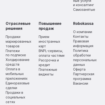
ные услуги
и консалтинг
Самозанятые
Отраслевые
Повышение
Robokassa
решения
продаж
О компании
Контакты
Продажи
Прием
Правовая
маркированных
иностранных
информация
товаров
карт
Политика
Платежи
BNPL-сервисы,
по подписке
обработки
оплата частями
Холдирование
персональных
Рассрочка и
средств
данных
кредит
Оплата в
Оферта
Платежные
мобильных
Партнерская
виджеты
приложениях
программа
Единоразовые
Вакансии
сделки
Продажи в
социальных
сетях