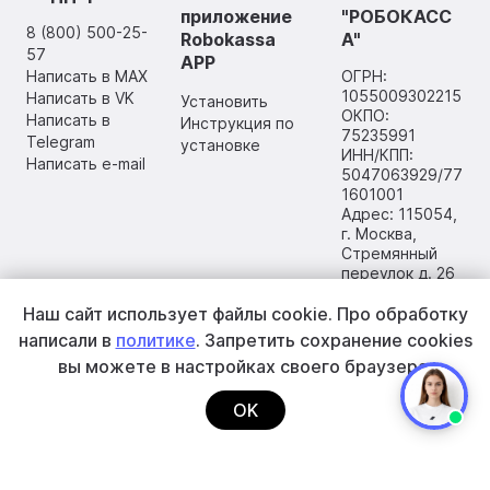
приложение
"РОБОКАСС
8 (800) 500-25-
Robokassa
А"
57
APP
Написать в MAX
ОГРН:
1055009302215
Написать в VK
Установить
ОКПО:
Написать в
Инструкция по
75235991
Telegram
установке
ИНН/КПП:
Написать e-mail
5047063929/77
1601001
Адрес: 115054,
г. Москва,
Стремянный
переулок д. 26
Наш сайт использует файлы cookie.
Про обработку
написали в
политике
. Запретить сохранение cookies
вы
можете в настройках своего браузера.
OK
2002–2026 ООО «РОБОКАССА»