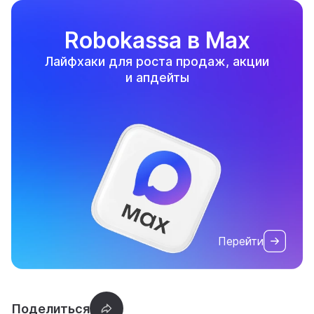
Robokassa в Max
Лайфхаки для роста продаж, акции
и апдейты
Перейти