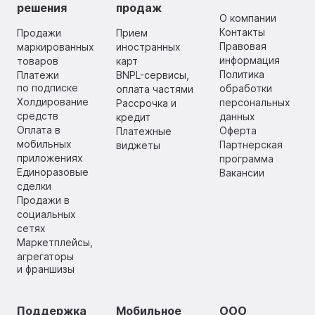
решения
продаж
О компании
Контакты
Продажи
Прием
Правовая
маркированных
иностранных
информация
товаров
карт
Политика
Платежи
BNPL-сервисы,
по подписке
обработки
оплата частями
Холдирование
персональных
Рассрочка и
средств
данных
кредит
Оплата в
Оферта
Платежные
мобильных
Партнерская
виджеты
приложениях
программа
Единоразовые
Вакансии
сделки
Продажи в
социальных
сетях
Маркетплейсы,
агрегаторы
и франшизы
Поддержка
Мобильное
ООО