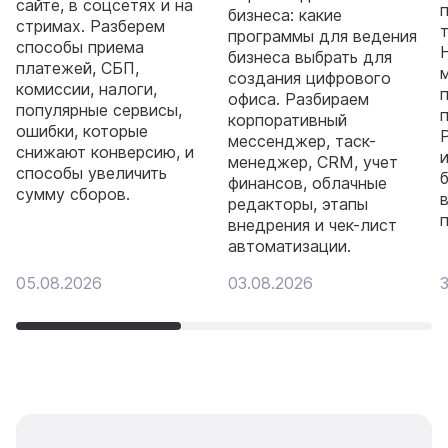
сайте, в соцсетях и на
бизнеса: какие
стримах. Разберем
программы для ведения
способы приема
бизнеса выбрать для
платежей, СБП,
создания цифрового
комиссии, налоги,
офиса. Разбираем
популярные сервисы,
корпоративный
ошибки, которые
мессенджер, таск-
снижают конверсию, и
менеджер, CRM, учет
способы увеличить
финансов, облачные
сумму сборов.
редакторы, этапы
внедрения и чек-лист
автоматизации.
05.08.2026
03.08.2026
3