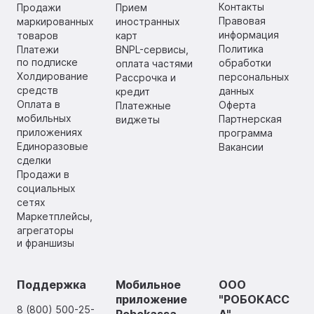
Контакты
Продажи
Прием
Правовая
маркированных
иностранных
информация
товаров
карт
Политика
Платежи
BNPL-сервисы,
по подписке
обработки
оплата частями
Холдирование
персональных
Рассрочка и
средств
данных
кредит
Оплата в
Оферта
Платежные
мобильных
Партнерская
виджеты
приложениях
программа
Единоразовые
Вакансии
сделки
Продажи в
социальных
сетях
Маркетплейсы,
агрегаторы
и франшизы
Поддержка
Мобильное
ООО
приложение
"РОБОКАСС
8 (800) 500-25-
Robokassa
А"