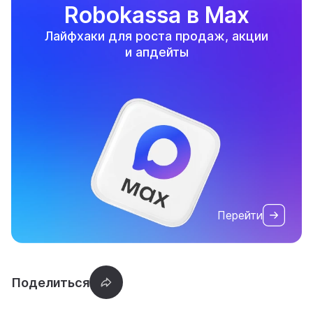
Robokassa в Max
Лайфхаки для роста продаж, акции
и апдейты
Перейти