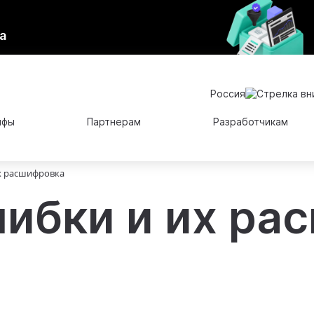
а
Россия
ифы
Партнерам
Разработчикам
х расшифровка
ибки и их ра