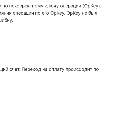
 по некорректному ключу операции (OpKey).
ояния операции по его OpKey. OpKey не был
шибку.
ий счет. Переход на оплату происходит по