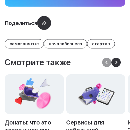
самозанятые
началобизнеса
стартап
Смотрите также
Донаты: что это
Сервисы для
такое и как они
небольшой