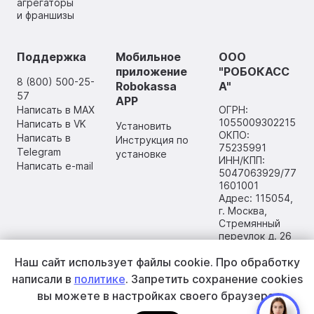
агрегаторы
и франшизы
Поддержка
Мобильное
ООО
приложение
"РОБОКАСС
8 (800) 500-25-
Robokassa
А"
57
APP
Написать в MAX
ОГРН:
1055009302215
Написать в VK
Установить
ОКПО:
Написать в
Инструкция по
75235991
Telegram
установке
ИНН/КПП:
Написать e-mail
5047063929/77
1601001
Адрес: 115054,
г. Москва,
Стремянный
переулок д. 26
Наш сайт использует файлы cookie.
Про обработку
написали в
политике
. Запретить сохранение cookies
вы
можете в настройках своего браузера.