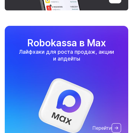
Robokassa в Max
Лайфхаки для роста продаж, акции
и апдейты
Перейти