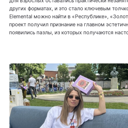
для взрослых оставались практически незанят
других форматах, и это стало ключевым толчк
Elemental можно найти в «Республике», «Золот
проект получил признание на главном эстетичн
появились пазлы, из которых получаются наст