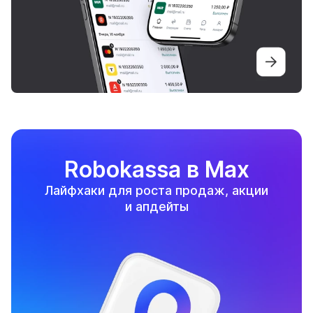
Robokassa в Max
Лайфхаки для роста продаж, акции
и апдейты