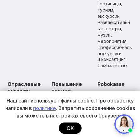
Гостиницы,
туризм,
экскурсии
Развлекательн
ые центры,
музеи,
мероприятия
Профессиональ
ные услуги
и консалтинг
Самозанятые
Отраслевые
Повышение
Robokassa
решения
продаж
О компании
Наш сайт использует файлы cookie.
Про обработку
Контакты
Продажи
Прием
Правовая
написали в
политике
. Запретить сохранение cookies
маркированных
иностранных
информация
товаров
карт
вы
можете в настройках своего браузера.
Политика
Платежи
BNPL-сервисы,
по подписке
обработки
оплата частями
OK
Холдирование
персональных
Рассрочка и
средств
данных
кредит