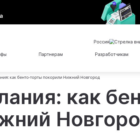
а
Россия
ифы
Партнерам
Разработчикам
ания: как бенто-торты покорили Нижний Новгород
лания: как бе
жний Новгор