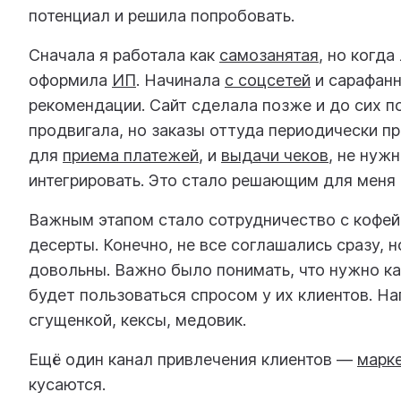
потенциал и решила попробовать.
Сначала я работала как
самозанятая
, но когд
оформила
ИП
. Начинала
с соцсетей
и сарафанн
рекомендации. Сайт сделала позже и до сих пор
продвигала, но заказы оттуда периодически п
для
приема платежей
, и
выдачи чеков
, не нуж
интегрировать. Это стало решающим для меня
Важным этапом стало сотрудничество с кофейн
десерты. Конечно, не все соглашались сразу, н
довольны. Важно было понимать, что нужно ка
будет пользоваться спросом у их клиентов. На
сгущенкой, кексы, медовик.
Ещё один канал привлечения клиентов —
марк
кусаются.