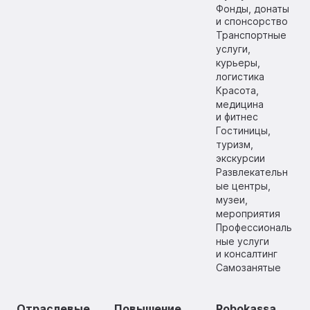
Фонды, донаты
и спонсорство
Транспортные
услуги,
курьеры,
логистика
Красота,
медицина
и фитнес
Гостиницы,
туризм,
экскурсии
Развлекательн
ые центры,
музеи,
мероприятия
Профессиональ
ные услуги
и консалтинг
Самозанятые
Отраслевые
Повышение
Robokassa