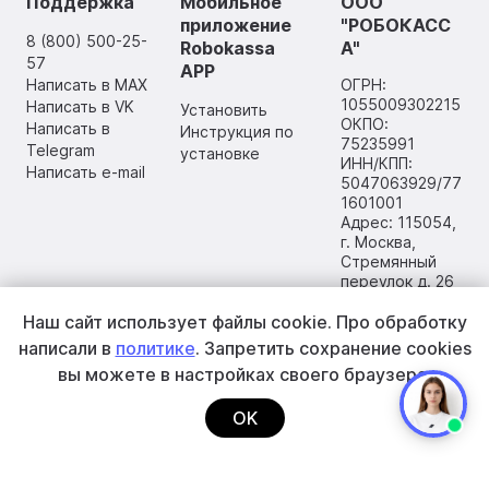
Поддержка
Мобильное
ООО
приложение
"РОБОКАСС
8 (800) 500-25-
Robokassa
А"
57
APP
Написать в MAX
ОГРН:
1055009302215
Написать в VK
Установить
ОКПО:
Написать в
Инструкция по
75235991
Telegram
установке
ИНН/КПП:
Написать e-mail
5047063929/77
1601001
Адрес: 115054,
г. Москва,
Стремянный
переулок д. 26
Наш сайт использует файлы cookie.
Про обработку
написали в
политике
. Запретить сохранение cookies
вы
можете в настройках своего браузера.
OK
2002–2026 ООО «РОБОКАССА»