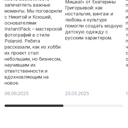
Мишка!» от Екатерины
запечатлеть важные
п
Григорьевой: как
моменты. Мы поговорили
ностальгия, винтаж и
с Никитой и Ксюшей,
любовь к культуре
основателями
помогли создать модную
InstantPack – мастерской
детскую одежду с
фотографий в стиле
русским характером.
Polaroid. Ребята
рассказали, как из хобби
их проект стал
небольшим, но бизнесом,
научившим их
ответственности и
вдохновляющим на
новое.
06.06.2025
23.05.2025